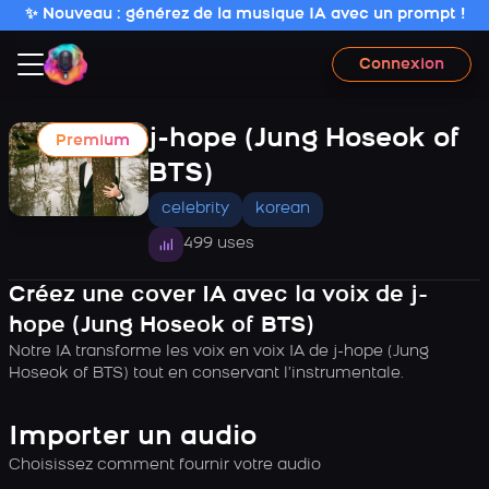
✨ Nouveau : générez de la musique IA avec un prompt !
Connexion
j-hope (Jung Hoseok of
Premium
BTS)
celebrity
korean
499 uses
Créez une cover IA avec la voix de j-
hope (Jung Hoseok of BTS)
Notre IA transforme les voix en voix IA de j-hope (Jung
Hoseok of BTS) tout en conservant l’instrumentale.
Importer un audio
Choisissez comment fournir votre audio