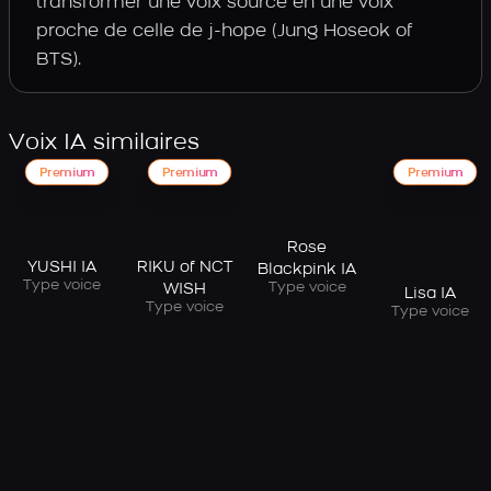
transformer une voix source en une voix
proche de celle de j-hope (Jung Hoseok of
BTS).
Voix IA similaires
Premium
Premium
Premium
Rose
YUSHI IA
RIKU of NCT
Blackpink IA
Type voice
Type voice
WISH
Lisa IA
Type voice
Type voice