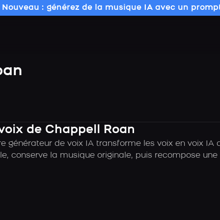
 Nouveau : générez de la musique IA avec un prompt
oan
 voix de Chappell Roan
e générateur de voix IA transforme les voix en voix IA
e, conserve la musique originale, puis recompose une c