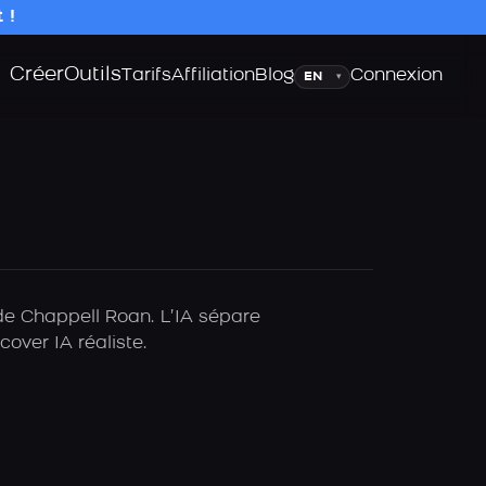
 !
Créer
Outils
Langue
Tarifs
Affiliation
Blog
Connexion
▾
 de Chappell Roan. L’IA sépare
over IA réaliste.