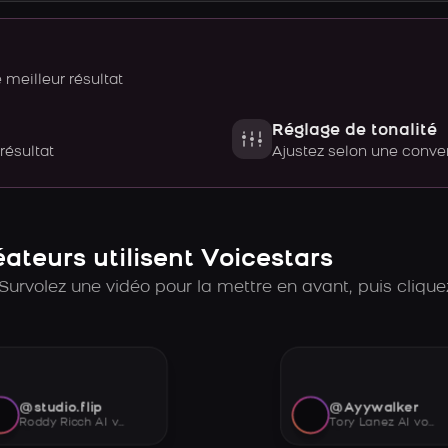
meilleur résultat
Réglage de tonalité
 résultat
Ajustez selon une con
teurs utilisent Voicestars
Survolez une vidéo pour la mettre en avant, puis cliquez
@studio.flip
@Ayywalker
Roddy Ricch AI voice
Tory Lanez AI voice