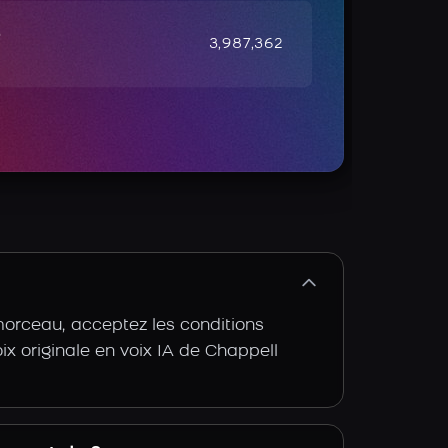
e
3,987,362
morceau, acceptez les conditions
oix originale en voix IA de Chappell