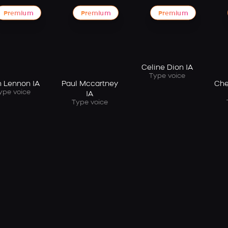
Premium
Premium
Premium
Celine Dion IA
Type voice
n Lennon IA
Paul Mccartney
Che
ype voice
IA
Type voice