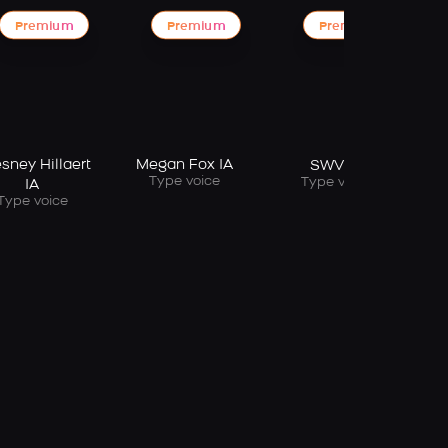
Premium
Premium
Premium
Ch
sney Hillaert
Megan Fox IA
SWV IA
Type voice
Type voice
IA
Type voice