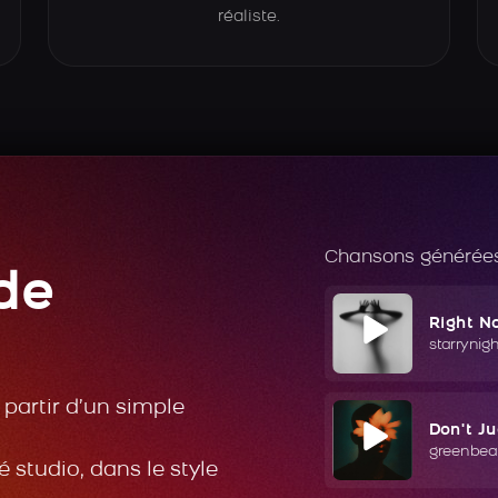
réaliste.
Chansons générées
de
Right N
starrynig
partir d’un simple
Don't J
greenbea
 studio, dans le style