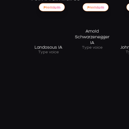
Premium
Premium
Arnold
Schwarzenegger
IA
Landosous IA
Joh
Type voice
Type voice
T