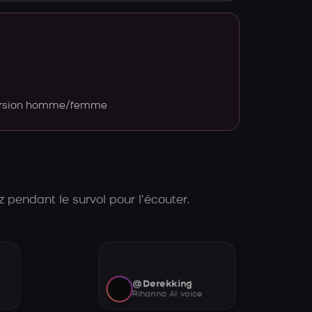
version homme/femme
 pendant le survol pour l’écouter.
@Derekking
Rihanna AI voice