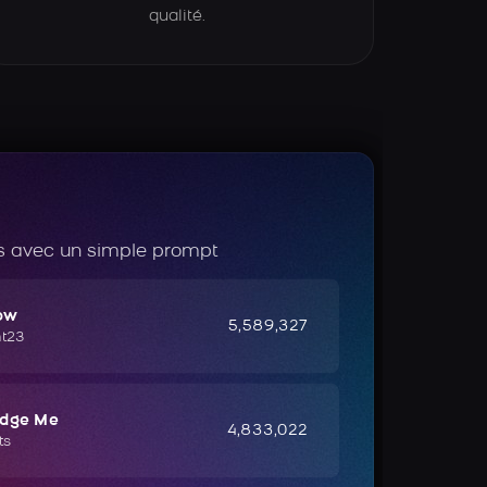
qualité.
 avec un simple prompt
ow
5,589,327
ht23
udge Me
4,833,022
ts