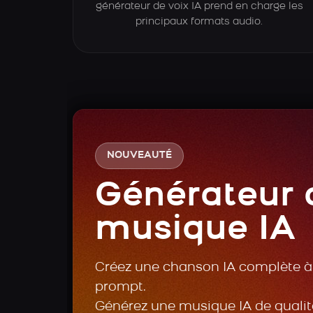
générateur de voix IA prend en charge les
principaux formats audio.
NOUVEAUTÉ
Générateur 
musique IA
Créez une chanson IA complète à 
prompt.
Générez une musique IA de qualité