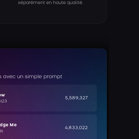
séparément en haute qualité.
 avec un simple prompt
ow
5,589,327
ht23
udge Me
4,833,022
ts