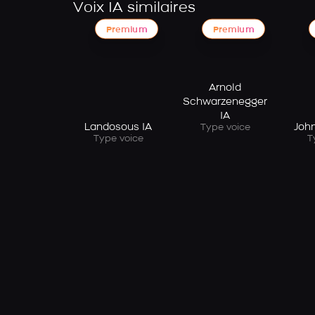
Voix IA similaires
Premium
Premium
Arnold
Schwarzenegger
IA
Landosous IA
Joh
Type voice
Type voice
T