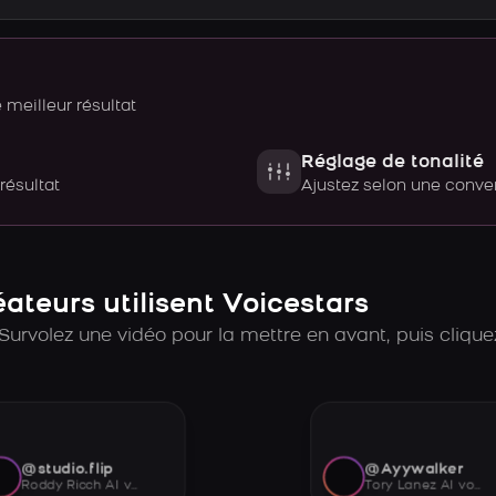
meilleur résultat
Réglage de tonalité
 résultat
Ajustez selon une con
teurs utilisent Voicestars
Survolez une vidéo pour la mettre en avant, puis cliquez
@studio.flip
@Ayywalker
Roddy Ricch AI voice
Tory Lanez AI voice