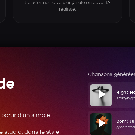
transformer la voix originale en cover IA
réaliste.
Chansons générées
de
Right N
starrynig
partir d’un simple
Don't J
greenbea
 studio, dans le style