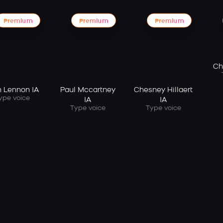
Premium
Premium
Premium
Ch
n Lennon IA
Paul Mccartney
Chesney Hillaert
ype voice
IA
IA
Type voice
Type voice