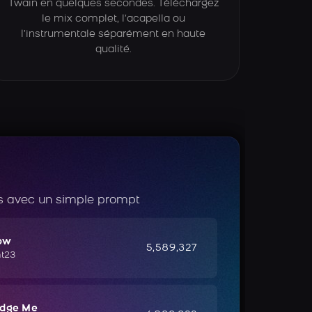
Twain en quelques secondes. Téléchargez
le mix complet, l’acapella ou
l’instrumentale séparément en haute
qualité.
 avec un simple prompt
ow
5,589,327
ht23
udge Me