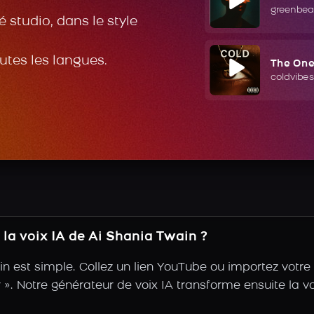
greenbea
 studio, dans le style
outes les langues.
The On
coldvibes
la voix IA de Ai Shania Twain ?
n est simple. Collez un lien YouTube ou importez votr
ir ». Notre générateur de voix IA transforme ensuite la v