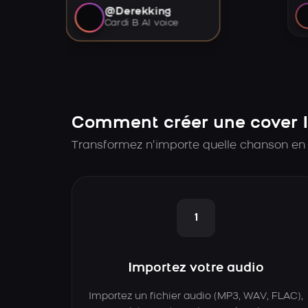
@Derekking
Cardi B AI voice
Comment créer une cover I
Transformez n’importe quelle chanson en 
1
Importez votre audio
Importez un fichier audio (MP3, WAV, FLAC),