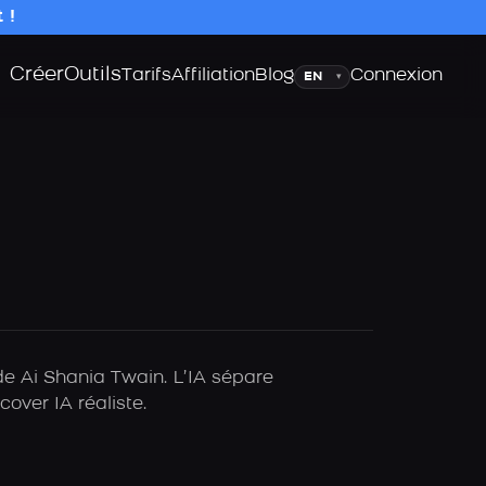
 !
Créer
Outils
Langue
Tarifs
Affiliation
Blog
Connexion
▾
de Ai Shania Twain. L’IA sépare
over IA réaliste.