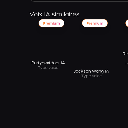
Voix IA similaires
Premium
Premium
RI
Partynextdoor IA
T
Type voice
Jackson Wang IA
Type voice