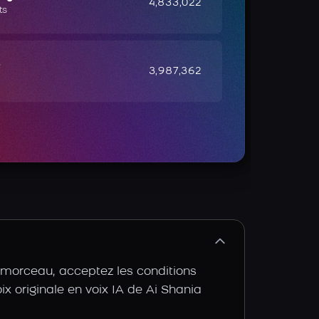
4,833,022
ts
e
3,987,362
e morceau, acceptez les conditions
oix originale en voix IA de Ai Shania