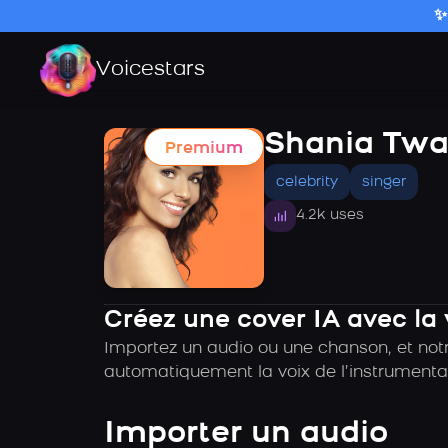
✨
Voicestars
Shania Twa
Premium
celebrity
singer
4.2k uses
Créez une cover IA avec la
Importez un audio ou une chanson, et notr
automatiquement la voix de l’instrumental
Importer un audio