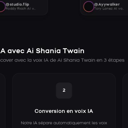
@studio.flip
@Ayywalker
Roddy Ricch AI voice
Tory Lanez AI voice
A avec Ai Shania Twain
cover avec la voix IA de Ai Shania Twain en 3 étapes
2
Conversion en voix IA
Notre IA sépare automatiquement les voix