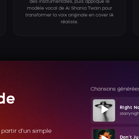
des instrumentales, puis applique le
modèle vocal de Ai Shania Twain pour
transformer la voix originale en cover IA
réaliste.
Chansons générées
de
Right N
starrynig
partir d’un simple
Don't J