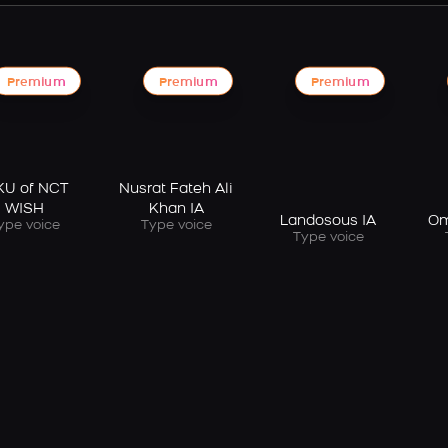
Premium
Premium
Premium
KU of NCT
Nusrat Fateh Ali
WISH
Khan IA
Landosous IA
Om
ype voice
Type voice
Type voice