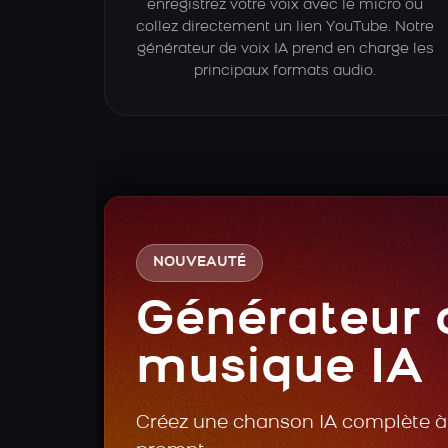
enregistrez votre voix avec le micro ou
collez directement un lien YouTube. Notre
générateur de voix IA prend en charge les
principaux formats audio.
NOUVEAUTÉ
Générateur 
musique IA
Créez une chanson IA complète à 