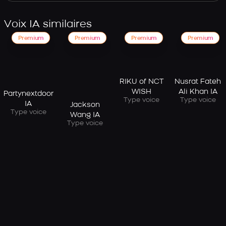
Voix IA similaires
Premium
Premium
Premium
Premium
RIKU of NCT
Nusrat Fateh
WISH
Ali Khan IA
Partynextdoor
Type voice
Type voice
IA
Jackson
Type voice
Wang IA
Type voice