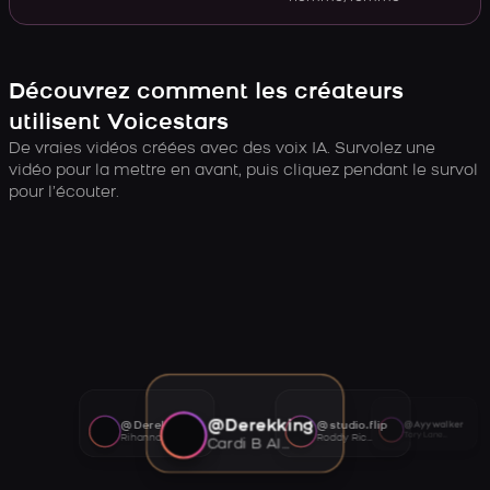
Découvrez comment les créateurs
utilisent Voicestars
De vraies vidéos créées avec des voix IA. Survolez une
vidéo pour la mettre en avant, puis cliquez pendant le survol
pour l’écouter.
@Derekking
@Derekking
@studio.flip
@Ayywalker
Tory Lanez AI voice
Rihanna AI voice
Roddy Ricch AI voice
Cardi B AI voice