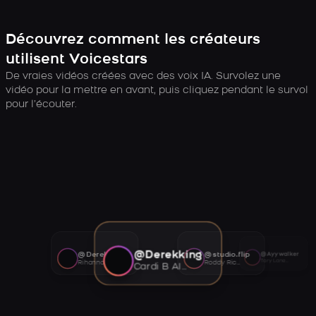
Découvrez comment les créateurs
utilisent Voicestars
De vraies vidéos créées avec des voix IA. Survolez une
vidéo pour la mettre en avant, puis cliquez pendant le survol
pour l’écouter.
@Derekking
@Derekking
@studio.flip
@Ayywalker
Tory Lanez AI voice
Rihanna AI voice
Roddy Ricch AI voice
Cardi B AI voice