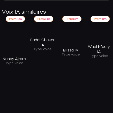
Voix IA similaires
Premium
Premium
Premium
Premium
Fadel Chaker
IA
Wael Kfoury
Type voice
Elissa IA
IA
Type voice
Type voice
Nancy Ajram
Type voice