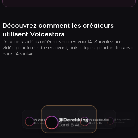
Découvrez comment les créateurs
utilisent Voicestars
De vraies vidéos créées avec des voix IA. Survolez une
vidéo pour la mettre en avant, puis cliquez pendant le survol
pour l’écouter.
@Derekking
@Derekking
@studio.flip
@Ayywalker
Tory Lanez AI voice
Rihanna AI voice
Roddy Ricch AI voice
Cardi B AI voice