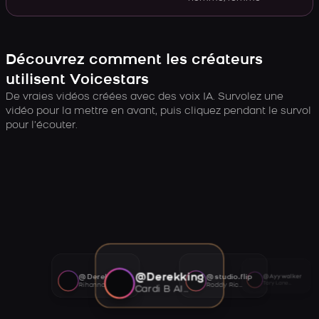
Découvrez comment les créateurs
utilisent Voicestars
De vraies vidéos créées avec des voix IA. Survolez une
vidéo pour la mettre en avant, puis cliquez pendant le survol
pour l’écouter.
@Derekking
@Derekking
@studio.flip
@Ayywalker
Tory Lanez AI voice
Rihanna AI voice
Roddy Ricch AI voice
Cardi B AI voice