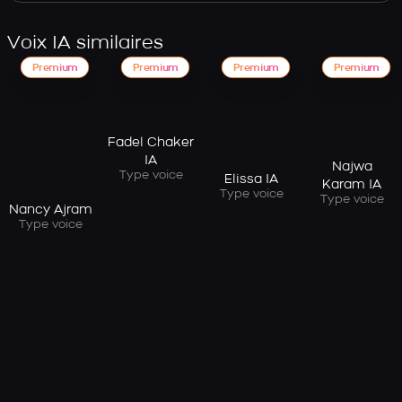
Voix IA similaires
Premium
Premium
Premium
Premium
Fadel Chaker
IA
Najwa
Type voice
Elissa IA
Karam IA
Type voice
Type voice
Nancy Ajram
Type voice