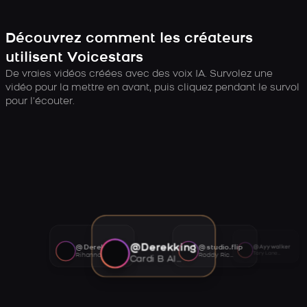
Découvrez comment les créateurs
utilisent Voicestars
De vraies vidéos créées avec des voix IA. Survolez une
vidéo pour la mettre en avant, puis cliquez pendant le survol
pour l’écouter.
@Derekking
@Derekking
@studio.flip
@Ayywalker
Tory Lanez AI voice
Rihanna AI voice
Roddy Ricch AI voice
Cardi B AI voice