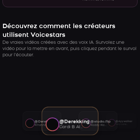
Découvrez comment les créateurs
utilisent Voicestars
De vraies vidéos créées avec des voix IA. Survolez une
vidéo pour la mettre en avant, puis cliquez pendant le survol
pour l’écouter.
@Derekking
@Derekking
@studio.flip
@Ayywalker
Tory Lanez AI voice
Rihanna AI voice
Roddy Ricch AI voice
Cardi B AI voice