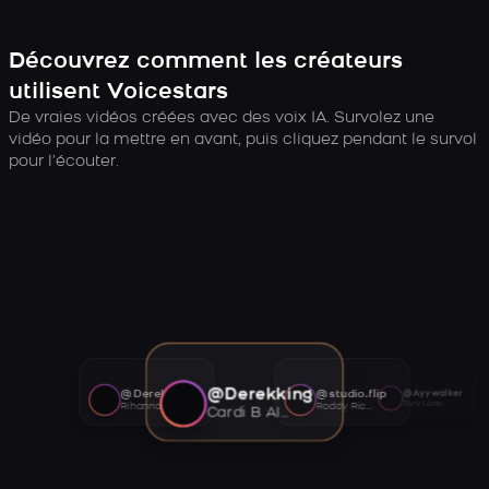
Découvrez comment les créateurs
utilisent Voicestars
De vraies vidéos créées avec des voix IA. Survolez une
vidéo pour la mettre en avant, puis cliquez pendant le survol
pour l’écouter.
@Derekking
@Derekking
@studio.flip
@Ayywalker
Tory Lanez AI voice
Rihanna AI voice
Roddy Ricch AI voice
Cardi B AI voice