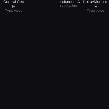
Central Cee
Landosous IA
NoLuvMenace
Type voice
IA
IA
Type voice
Type voice