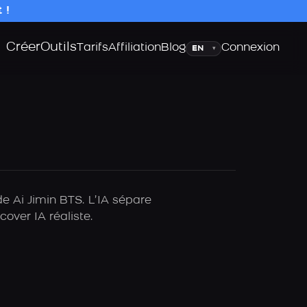
 !
Créer
Outils
Langue
Tarifs
Affiliation
Blog
Connexion
▾
de Ai Jimin BTS. L’IA sépare
over IA réaliste.