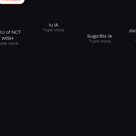
Premium
Iu IA
Type voice
Jis
KU of NCT
Suga Bts IA
WISH
Type voice
ype voice