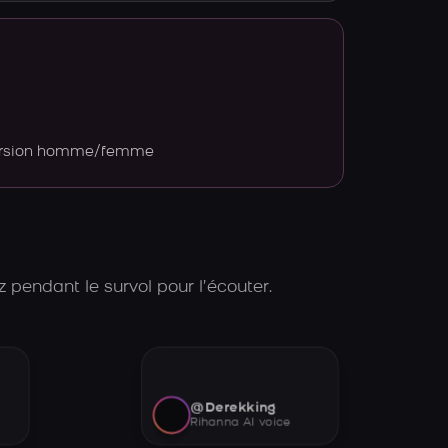
version homme/femme
 pendant le survol pour l’écouter.
@Derekking
Rihanna AI voice