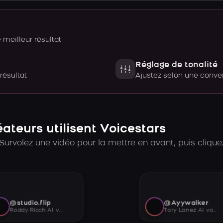
meilleur résultat
Réglage de tonalité
 résultat
Ajustez selon une con
teurs utilisent Voicestars
Survolez une vidéo pour la mettre en avant, puis cliquez
@studio.flip
@Ayywalker
Roddy Ricch AI voice
Tory Lanez AI voice