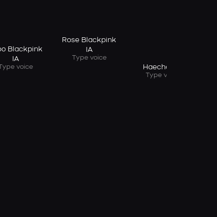
Rose Blackpink
oo Blackpink
IA
Type voice
IA
Type voice
Haechan IA
Type voice