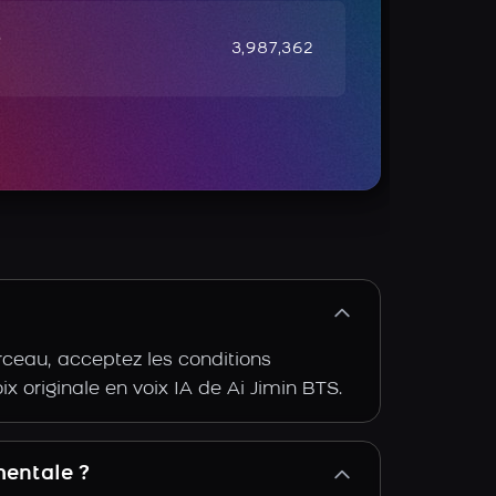
e
3,987,362
rceau, acceptez les conditions
oix originale en voix IA de Ai Jimin BTS.
mentale ?