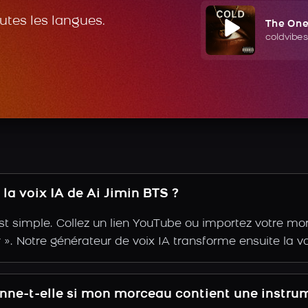
outes les langues.
The On
coldvibes
a voix IA de Ai Jimin BTS ?
st simple. Collez un lien YouTube ou importez votre mo
ir ». Notre générateur de voix IA transforme ensuite la v
onne-t-elle si mon morceau contient une instru