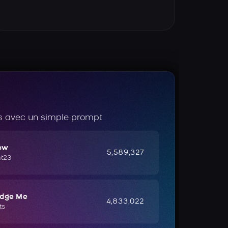
 avec un simple prompt
ow
5,589,327
ht23
udge Me
4,833,022
ts