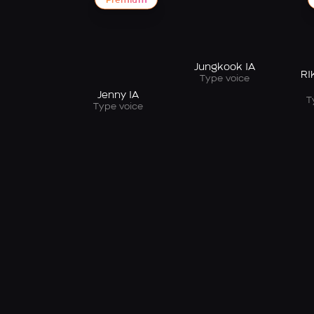
Premium
Jungkook IA
RI
Type voice
Jenny IA
T
Type voice