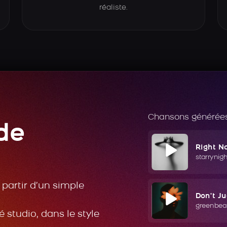
réaliste.
Chansons générées
de
Right N
starrynig
partir d’un simple
Don't J
greenbea
 studio, dans le style