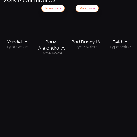
Voix IA similaires
Premium
Premium
Yandel IA
Rauw
Bad Bunny IA
Feid IA
Type voice
Type voice
Type voice
Alejandro IA
Type voice