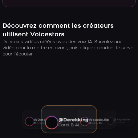
Découvrez comment les créateurs
utilisent Voicestars
De vraies vidéos créées avec des voix IA. Survolez une
vidéo pour la mettre en avant, puis cliquez pendant le survol
pour l’écouter.
@Derekking
@Derekking
@studio.flip
@Ayywalker
Tory Lanez AI voice
Rihanna AI voice
Roddy Ricch AI voice
Cardi B AI voice