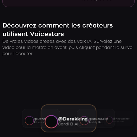
Découvrez comment les créateurs
utilisent Voicestars
De vraies vidéos créées avec des voix IA. Survolez une
vidéo pour la mettre en avant, puis cliquez pendant le survol
pour l’écouter.
@Derekking
@Derekking
@studio.flip
@Ayywalker
Tory Lanez AI voice
Rihanna AI voice
Roddy Ricch AI voice
Cardi B AI voice