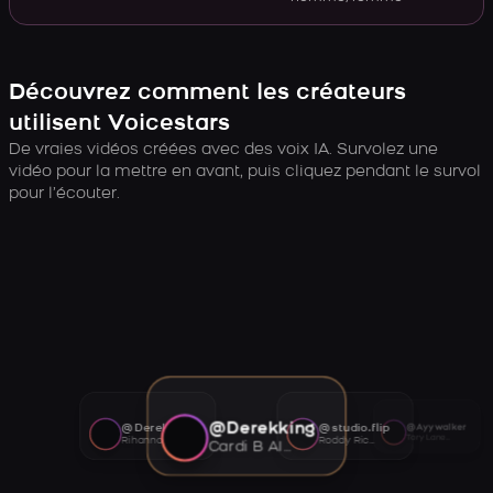
Découvrez comment les créateurs
utilisent Voicestars
De vraies vidéos créées avec des voix IA. Survolez une
vidéo pour la mettre en avant, puis cliquez pendant le survol
pour l’écouter.
@Derekking
@Derekking
@studio.flip
@Ayywalker
Tory Lanez AI voice
Rihanna AI voice
Roddy Ricch AI voice
Cardi B AI voice