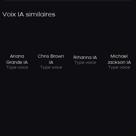
Voix IA similaires
Ariana
Chris Brown
Michael
Rihanna IA
Grande IA
IA
Jackson IA
Type voice
Type voice
Type voice
Type voice