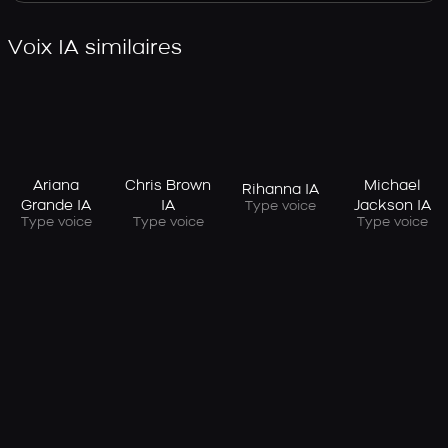
Voix IA similaires
Ariana
Chris Brown
Michael
Rihanna IA
Grande IA
IA
Jackson IA
Type voice
Type voice
Type voice
Type voice