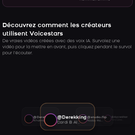
Découvrez comment les créateurs
utilisent Voicestars
De vraies vidéos créées avec des voix IA. Survolez une
vidéo pour la mettre en avant, puis cliquez pendant le survol
pour l’écouter.
@Derekking
@Derekking
@studio.flip
@Ayywalker
Tory Lanez AI voice
Rihanna AI voice
Roddy Ricch AI voice
Cardi B AI voice