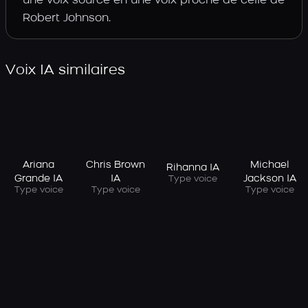
une voix source en une voix proche de celle de
Robert Johnson.
Voix IA similaires
Ariana
Chris Brown
Michael
Rihanna IA
Grande IA
IA
Jackson IA
Type voice
Type voice
Type voice
Type voice