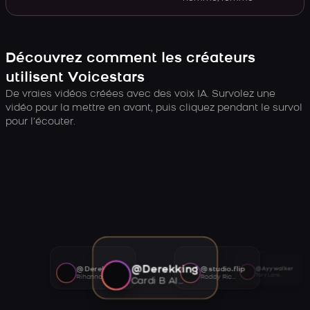
Découvrez comment les créateurs
utilisent Voicestars
De vraies vidéos créées avec des voix IA. Survolez une
vidéo pour la mettre en avant, puis cliquez pendant le survol
pour l’écouter.
@Derekking
@Derekking
@studio.flip
@Ayywalker
Tory Lanez AI voice
Rihanna AI voice
Roddy Ricch AI voice
Cardi B AI voice