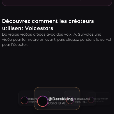
Découvrez comment les créateurs
utilisent Voicestars
De vraies vidéos créées avec des voix IA. Survolez une
vidéo pour la mettre en avant, puis cliquez pendant le survol
pour l’écouter.
@Derekking
@Derekking
@studio.flip
@Ayywalker
Tory Lanez AI voice
Rihanna AI voice
Roddy Ricch AI voice
Cardi B AI voice