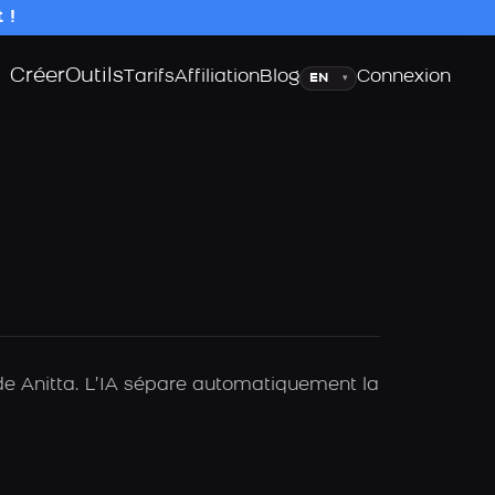
 !
Créer
Outils
Langue
Tarifs
Affiliation
Blog
Connexion
▾
 de Anitta. L’IA sépare automatiquement la