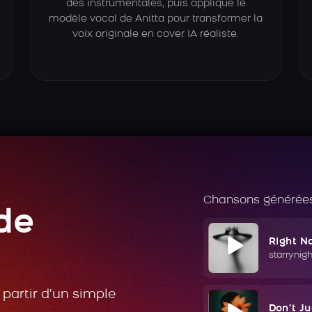
des instrumentales, puis applique le
modèle vocal de Anitta pour transformer la
voix originale en cover IA réaliste.
Chansons générées
de
Right N
starrynig
partir d’un simple
Don't J