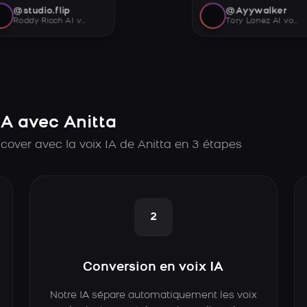
@studio.flip
@Ayywalker
Roddy Ricch AI voice
Tory Lanez AI voice
A avec Anitta
cover avec la voix IA de Anitta en 3 étapes
2
Conversion en voix IA
Notre IA sépare automatiquement les voix