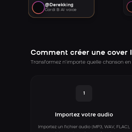
@Derekking
Cardi B AI voice
Comment créer une cover I
Transformez n’importe quelle chanson en 
1
Importez votre audio
Importez un fichier audio (MP3, WAV, FLAC),