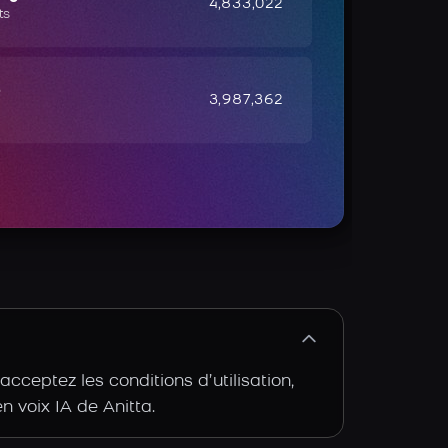
4,833,022
ts
e
3,987,362
cceptez les conditions d’utilisation,
n voix IA de Anitta.