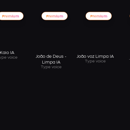
Premium
Premium
Premium
Kaio IA
João de Deus -
João voz Limpa IA
ype voice
Type voice
Limpa IA
Type voice