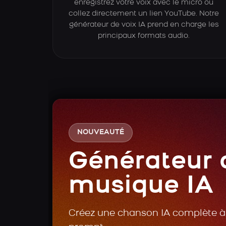
enregistrez votre voix avec le micro ou
collez directement un lien YouTube. Notre
générateur de voix IA prend en charge les
principaux formats audio.
NOUVEAUTÉ
Générateur 
musique IA
Créez une chanson IA complète à 