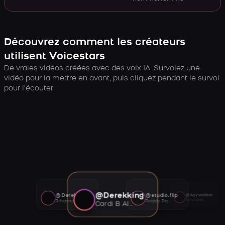
Découvrez comment les créateurs
utilisent Voicestars
De vraies vidéos créées avec des voix IA. Survolez une
vidéo pour la mettre en avant, puis cliquez pendant le survol
pour l’écouter.
@Derekking
@Derekking
@studio.flip
@Ayywalker
Tory Lanez AI voice
Rihanna AI voice
Roddy Ricch AI voice
Cardi B AI voice