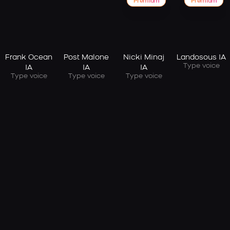
Premium
Premium
Frank Ocean
Post Malone
Nicki Minaj
Landosous IA
Type voice
IA
IA
IA
Type voice
Type voice
Type voice