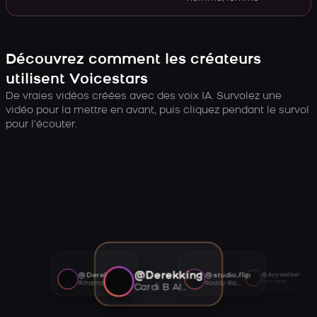
Découvrez comment les créateurs
utilisent Voicestars
De vraies vidéos créées avec des voix IA. Survolez une
vidéo pour la mettre en avant, puis cliquez pendant le survol
pour l’écouter.
@Derekking
@Derekking
@studio.flip
@Ayywalker
Tory Lanez AI voice
Rihanna AI voice
Roddy Ricch AI voice
Cardi B AI voice