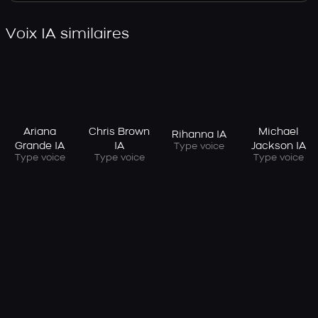
Voix IA similaires
Ariana
Chris Brown
Michael
Rihanna IA
Grande IA
IA
Jackson IA
Type voice
Type voice
Type voice
Type voice