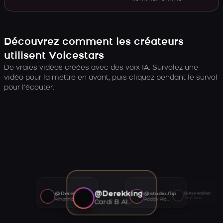
Découvrez comment les créateurs
utilisent Voicestars
De vraies vidéos créées avec des voix IA. Survolez une
vidéo pour la mettre en avant, puis cliquez pendant le survol
pour l’écouter.
@Derekking
@Derekking
@studio.flip
@Ayywalker
Tory Lanez AI voice
Rihanna AI voice
Roddy Ricch AI voice
Cardi B AI voice