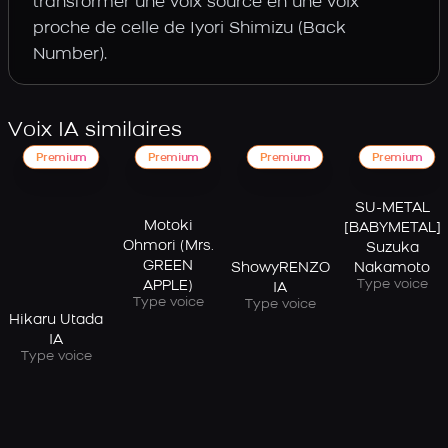
transformer une voix source en une voix
proche de celle de Iyori Shimizu (Back
Number).
Voix IA similaires
Premium
Premium
Premium
Premium
SU-METAL
Motoki
[BABYMETAL]
Ohmori (Mrs.
Suzuka
GREEN
ShowyRENZO
Nakamoto
Type voice
APPLE)
IA
Type voice
Type voice
Hikaru Utada
IA
Type voice