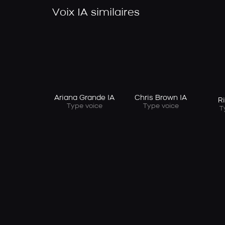
Voix IA similaires
Ariana Grande IA
Chris Brown IA
R
Type voice
Type voice
T