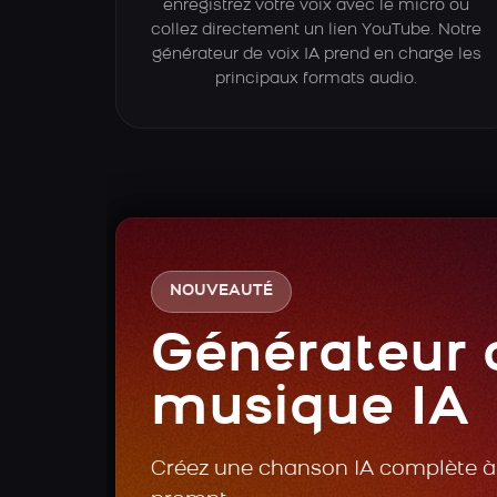
enregistrez votre voix avec le micro ou
collez directement un lien YouTube. Notre
générateur de voix IA prend en charge les
principaux formats audio.
NOUVEAUTÉ
Générateur 
musique IA
Créez une chanson IA complète à 