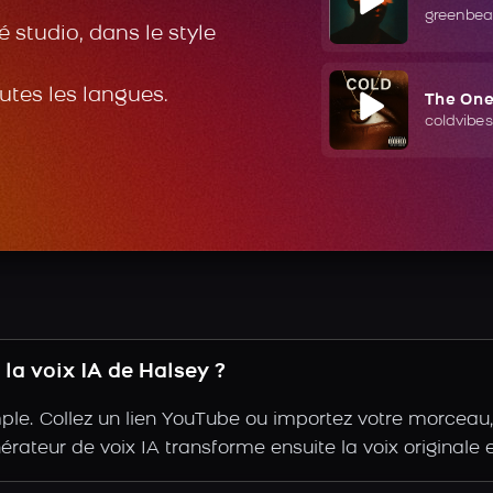
greenbea
 studio, dans le style
outes les langues.
The On
coldvibes
la voix IA de Halsey ?
le. Collez un lien YouTube ou importez votre morceau, a
nérateur de voix IA transforme ensuite la voix originale 