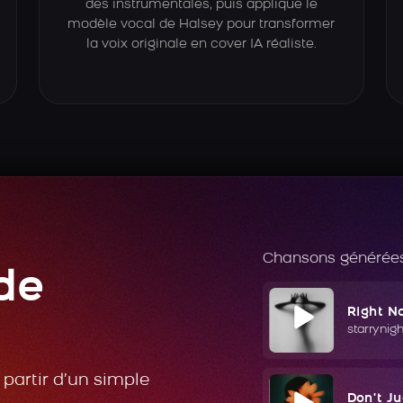
des instrumentales, puis applique le
modèle vocal de Halsey pour transformer
la voix originale en cover IA réaliste.
Chansons générées
de
Right N
starrynig
partir d’un simple
Don't J