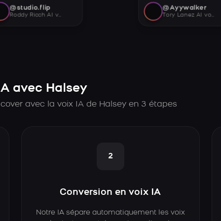
@studio.flip
@Ayywalker
Roddy Ricch AI voice
Tory Lanez AI voice
A avec Halsey
cover avec la voix IA de Halsey en 3 étapes
2
Conversion en voix IA
Notre IA sépare automatiquement les voix