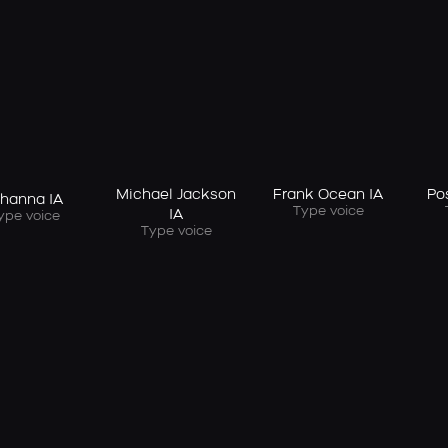
Michael Jackson
Frank Ocean IA
Po
ihanna IA
Type voice
IA
ype voice
Type voice