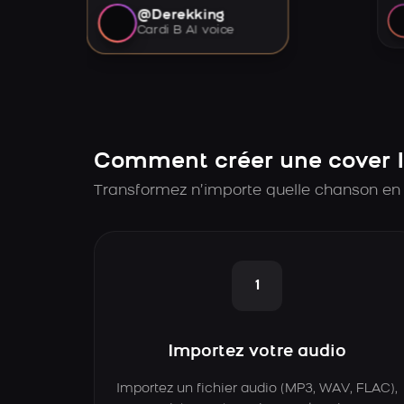
@Derekking
Cardi B AI voice
Comment créer une cover I
Transformez n’importe quelle chanson en 
1
Importez votre audio
Importez un fichier audio (MP3, WAV, FLAC),