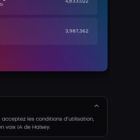
4,833,022
ts
e
3,987,362
cceptez les conditions d’utilisation,
en voix IA de Halsey.