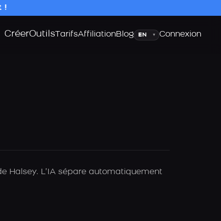
 !
Créer
Outils
Langue
Tarifs
Affiliation
Blog
Connexion
▾
A de Halsey. L’IA sépare automatiquement