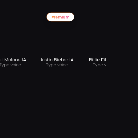
Premium
st Malone IA
Justin Bieber IA
Billie Eilish IA
Type voice
Type voice
Type voice