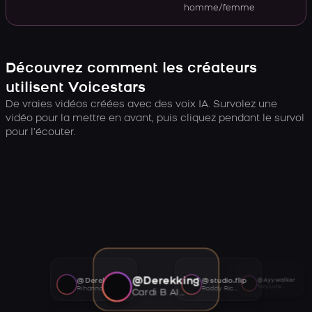
homme/femme
Découvrez comment les créateurs
utilisent Voicestars
De vraies vidéos créées avec des voix IA. Survolez une
vidéo pour la mettre en avant, puis cliquez pendant le survol
pour l’écouter.
@Derekking
@Derekking
@studio.flip
@Ayywalker
Tory Lanez AI voice
Rihanna AI voice
Roddy Ricch AI voice
Cardi B AI voice