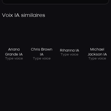
Voix IA similaires
Ariana
Chris Brown
Michael
Rihanna IA
Grande IA
IA
Jackson IA
Type voice
Type voice
Type voice
Type voice