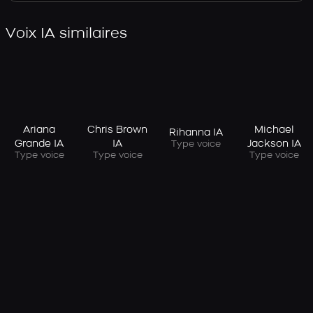
Voix IA similaires
Ariana
Chris Brown
Michael
Rihanna IA
Grande IA
IA
Jackson IA
Type voice
Type voice
Type voice
Type voice