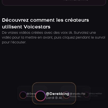
Découvrez comment les créateurs
utilisent Voicestars
De vraies vidéos créées avec des voix IA. Survolez une
vidéo pour la mettre en avant, puis cliquez pendant le survol
pour l’écouter.
@Derekking
@Derekking
@studio.flip
@Ayywalker
Tory Lanez AI voice
Rihanna AI voice
Roddy Ricch AI voice
Cardi B AI voice