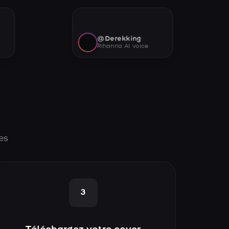
@Derekking
Rihanna AI voice
es
3