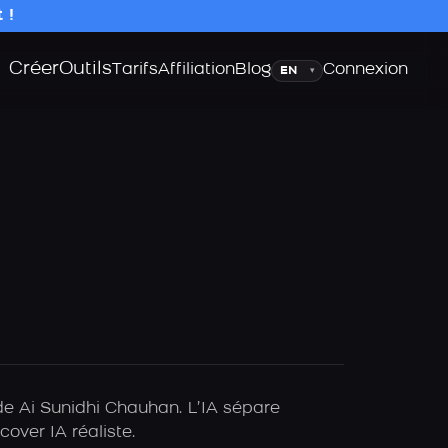
 !
Créer
Outils
Langue
Tarifs
Affiliation
Blog
Connexion
▾
de Ai Sunidhi Chauhan. L’IA sépare
over IA réaliste.