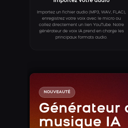
Importez votre audio
Importez un fichier audio (MP3, WAV, FLAC),
enregistrez votre voix avec le micro ou
collez directement un lien YouTube. Notre
générateur de voix IA prend en charge les
principaux formats audio.
NOUVEAUTÉ
Générateur 
musique IA