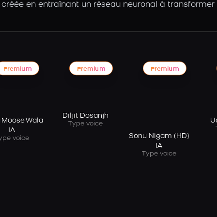
 créée en entraînant un réseau neuronal à transformer
Premium
Premium
Premium
Diljit Dosanjh
 Moose Wala
U
Type voice
IA
Sonu Nigam (HD)
ype voice
IA
Type voice