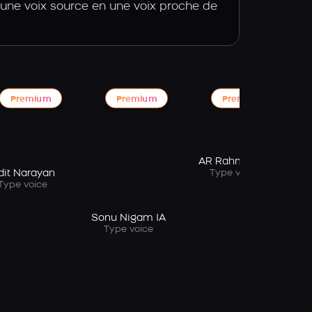
 une voix source en une voix proche de
Premium
Premium
Premium
K
AR Rahman IA
Type voice
dit Narayan
Type voice
Sonu Nigam IA
Type voice