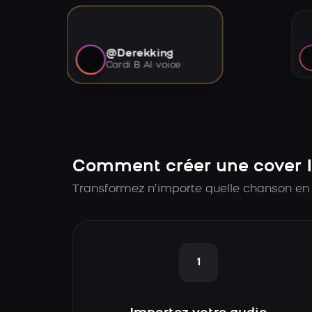
@Derekking
Cardi B AI voice
Comment créer une cover I
Transformez n’importe quelle chanson en 
1