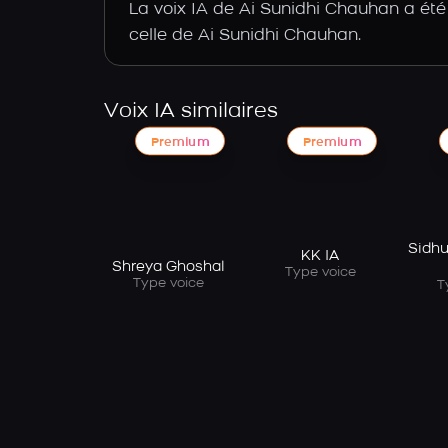
La voix IA de Ai Sunidhi Chauhan a été
celle de Ai Sunidhi Chauhan.
Voix IA similaires
Premium
Premium
Sidhu
KK IA
Shreya Ghoshal
Type voice
Type voice
T