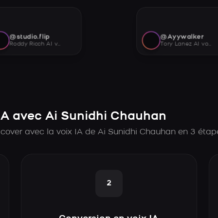
@studio.flip
@Ayywalker
Roddy Ricch AI voice
Tory Lanez AI voice
A avec Ai Sunidhi Chauhan
cover avec la voix IA de Ai Sunidhi Chauhan en 3 étap
2