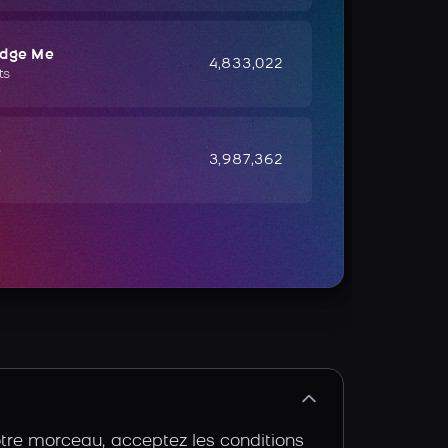
udge Me
4,833,022
ts
e
3,987,362
otre morceau, acceptez les conditions