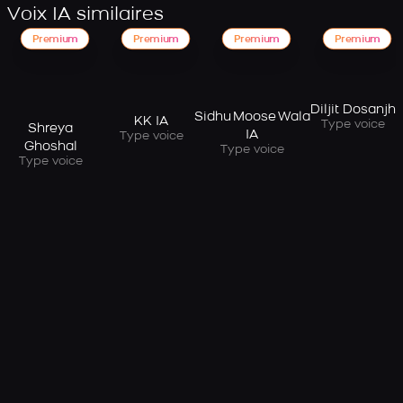
Voix IA similaires
Premium
Premium
Premium
Premium
Diljit Dosanjh
Sidhu Moose Wala
KK IA
Type voice
Shreya
IA
Type voice
Ghoshal
Type voice
Type voice