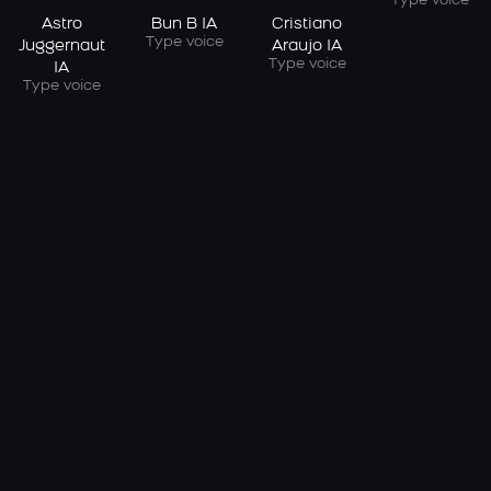
Type voice
Astro
Bun B IA
Cristiano
Type voice
Juggernaut
Araujo IA
Type voice
IA
Type voice