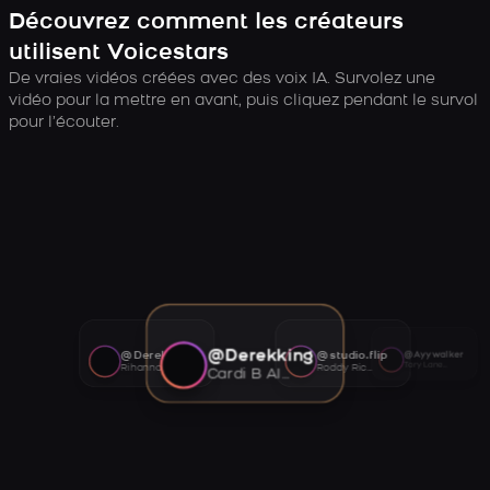
Découvrez comment les créateurs
utilisent Voicestars
De vraies vidéos créées avec des voix IA. Survolez une
vidéo pour la mettre en avant, puis cliquez pendant le survol
pour l’écouter.
@Derekking
@Derekking
@studio.flip
@Ayywalker
Tory Lanez AI voice
Rihanna AI voice
Roddy Ricch AI voice
Cardi B AI voice