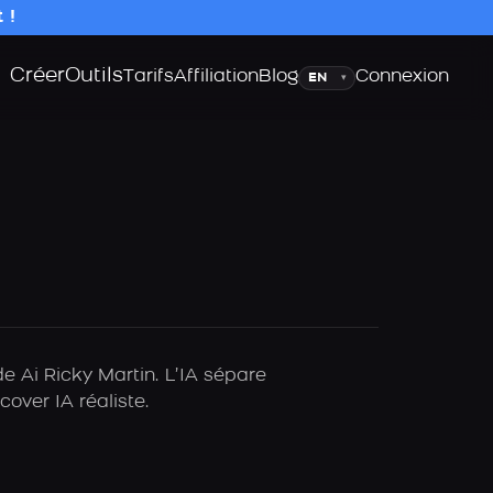
 !
Créer
Outils
Langue
Tarifs
Affiliation
Blog
Connexion
▾
e Ai Ricky Martin. L’IA sépare
over IA réaliste.