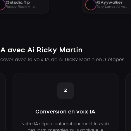
@studio.flip
@Ayywalker
Roddy Ricch AI voice
Tory Lanez AI voice
A avec Ai Ricky Martin
over avec la voix IA de Ai Ricky Martin en 3 étapes
2
Conversion en voix IA
Notre IA sépare automatiquement les voix
des instrumentales, puis applique le