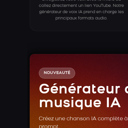
collez directement un lien YouTube. Notre
générateur de voix IA prend en charge les
principaux formats audio.
NOUVEAUTÉ
Générateur 
musique IA
Créez une chanson IA complète à 
prompt.