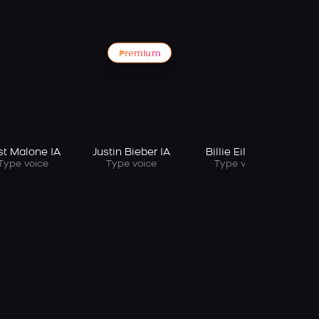
Premium
st Malone IA
Justin Bieber IA
Billie Eilish IA
Type voice
Type voice
Type voice