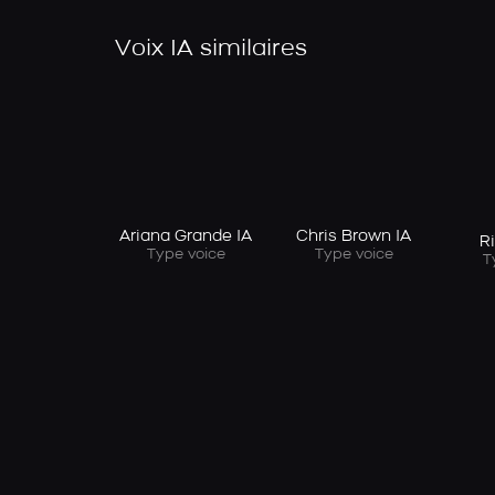
Voix IA similaires
Ariana Grande IA
Chris Brown IA
R
Type voice
Type voice
T