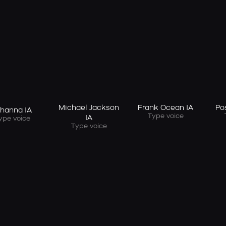
Michael Jackson
Frank Ocean IA
Po
ihanna IA
Type voice
IA
ype voice
Type voice