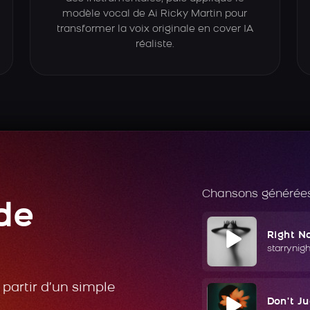
modèle vocal de Ai Ricky Martin pour
transformer la voix originale en cover IA
réaliste.
Chansons générées
de
Right N
starrynig
partir d’un simple
Don't J