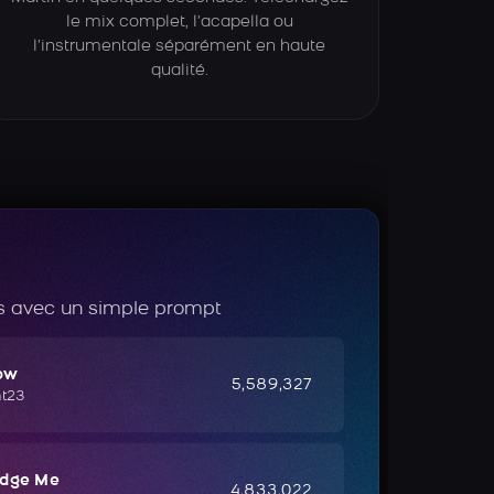
le mix complet, l’acapella ou
l’instrumentale séparément en haute
qualité.
 avec un simple prompt
ow
5,589,327
ht23
udge Me
4,833,022