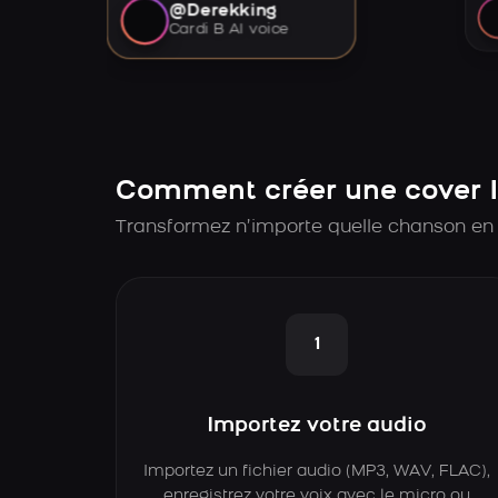
@Derekking
Cardi B AI voice
Comment créer une cover I
Transformez n’importe quelle chanson en c
1
Importez votre audio
Importez un fichier audio (MP3, WAV, FLAC),
enregistrez votre voix avec le micro ou