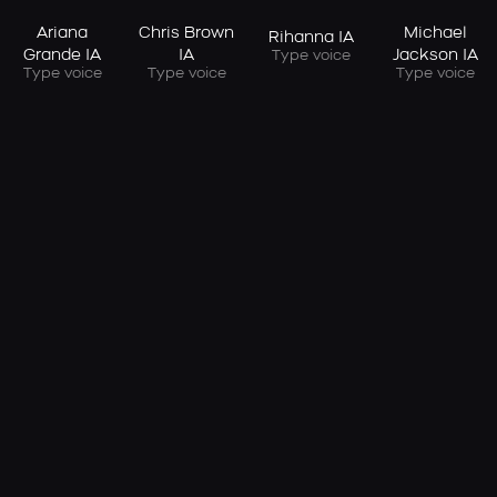
Ariana
Chris Brown
Michael
Rihanna IA
Grande IA
IA
Jackson IA
Type voice
Type voice
Type voice
Type voice