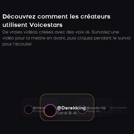
Découvrez comment les créateurs
utilisent Voicestars
De vraies vidéos créées avec des voix IA. Survolez une
vidéo pour la mettre en avant, puis cliquez pendant le survol
pour l’écouter.
@Derekking
@Derekking
@studio.flip
@Ayywalker
Tory Lanez AI voice
Rihanna AI voice
Roddy Ricch AI voice
Cardi B AI voice