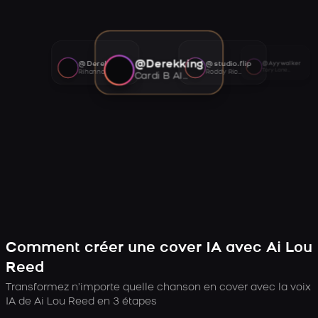
@Derekking
@Derekking
@studio.flip
@Ayywalker
Tory Lanez AI voice
Rihanna AI voice
Roddy Ricch AI voice
Cardi B AI voice
Comment créer une cover IA avec Ai Lou
Reed
Transformez n’importe quelle chanson en cover avec la voix
IA de Ai Lou Reed en 3 étapes