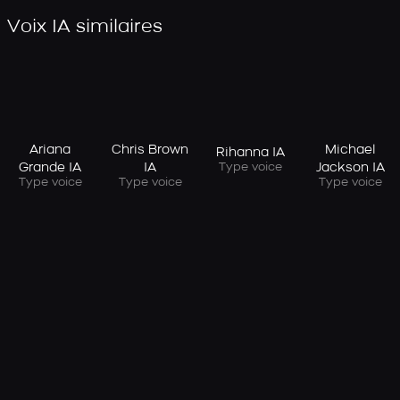
Voix IA similaires
Ariana
Chris Brown
Michael
Rihanna IA
Grande IA
IA
Jackson IA
Type voice
Type voice
Type voice
Type voice