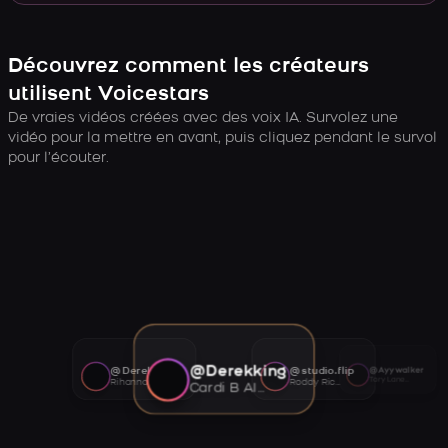
Découvrez comment les créateurs
utilisent Voicestars
De vraies vidéos créées avec des voix IA. Survolez une
vidéo pour la mettre en avant, puis cliquez pendant le survol
pour l’écouter.
@Derekking
@Derekking
@studio.flip
@Ayywalker
Tory Lanez AI voice
Rihanna AI voice
Roddy Ricch AI voice
Cardi B AI voice