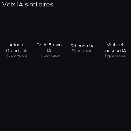
Voix IA similaires
Ariana
Chris Brown
Michael
Rihanna IA
Grande IA
IA
Jackson IA
Type voice
Type voice
Type voice
Type voice