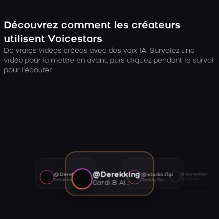
Découvrez comment les créateurs
utilisent Voicestars
De vraies vidéos créées avec des voix IA. Survolez une
vidéo pour la mettre en avant, puis cliquez pendant le survol
pour l’écouter.
@Derekking
@Derekking
@studio.flip
@Ayywalker
Tory Lanez AI voice
Rihanna AI voice
Roddy Ricch AI voice
Cardi B AI voice