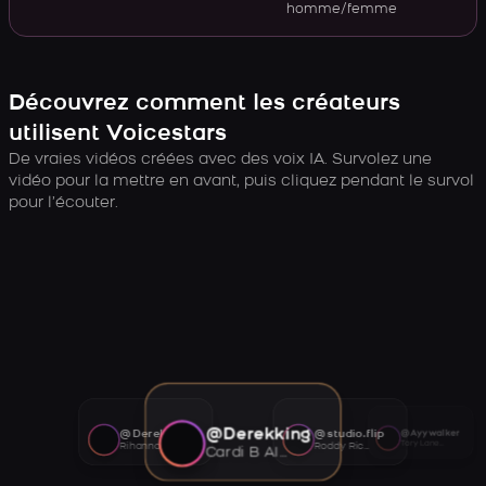
homme/femme
Découvrez comment les créateurs
utilisent Voicestars
De vraies vidéos créées avec des voix IA. Survolez une
vidéo pour la mettre en avant, puis cliquez pendant le survol
pour l’écouter.
@Derekking
@Derekking
@studio.flip
@Ayywalker
Tory Lanez AI voice
Rihanna AI voice
Roddy Ricch AI voice
Cardi B AI voice