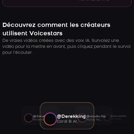
Découvrez comment les créateurs
utilisent Voicestars
De vraies vidéos créées avec des voix IA. Survolez une
vidéo pour la mettre en avant, puis cliquez pendant le survol
pour l’écouter.
@Derekking
@Derekking
@studio.flip
@Ayywalker
Tory Lanez AI voice
Rihanna AI voice
Roddy Ricch AI voice
Cardi B AI voice