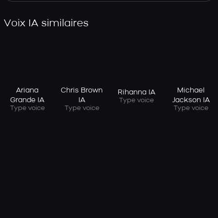
Voix IA similaires
Ariana
Chris Brown
Michael
Rihanna IA
Grande IA
IA
Jackson IA
Type voice
Type voice
Type voice
Type voice