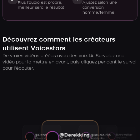
Plus l’audio est propre,
Ajustez selon une
meilleur sera le résultat
conversion
homme/femme
Découvrez comment les créateurs
utilisent Voicestars
De vraies vidéos créées avec des voix IA. Survolez une
vidéo pour la mettre en avant, puis cliquez pendant le survol
pour l’écouter.
@Derekking
@Derekking
@studio.flip
@Ayywalker
Tory Lanez AI voice
Rihanna AI voice
Roddy Ricch AI voice