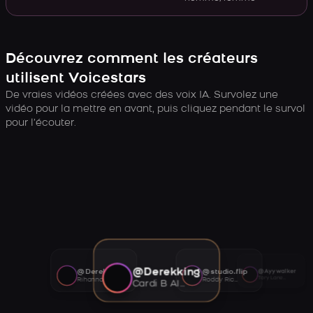
Découvrez comment les créateurs
utilisent Voicestars
De vraies vidéos créées avec des voix IA. Survolez une
vidéo pour la mettre en avant, puis cliquez pendant le survol
pour l’écouter.
@Derekking
@Derekking
@studio.flip
@Ayywalker
Tory Lanez AI voice
Rihanna AI voice
Roddy Ricch AI voice
Cardi B AI voice