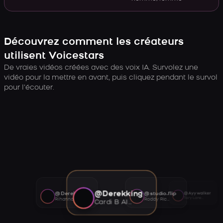
Découvrez comment les créateurs
utilisent Voicestars
De vraies vidéos créées avec des voix IA. Survolez une
vidéo pour la mettre en avant, puis cliquez pendant le survol
pour l’écouter.
@Derekking
@Derekking
@studio.flip
@Ayywalker
Tory Lanez AI voice
Rihanna AI voice
Roddy Ricch AI voice
Cardi B AI voice