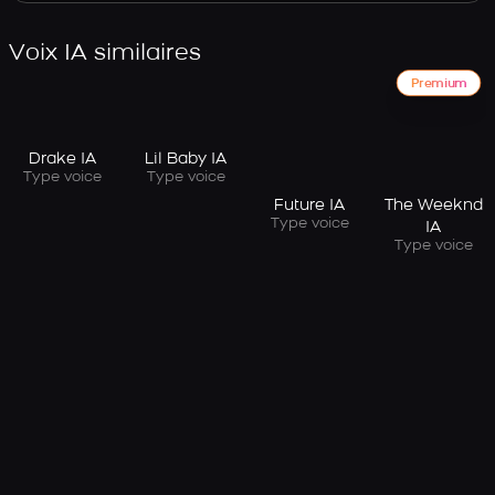
Voix IA similaires
Premium
Drake IA
Lil Baby IA
Type voice
Type voice
Future IA
The Weeknd
Type voice
IA
Type voice