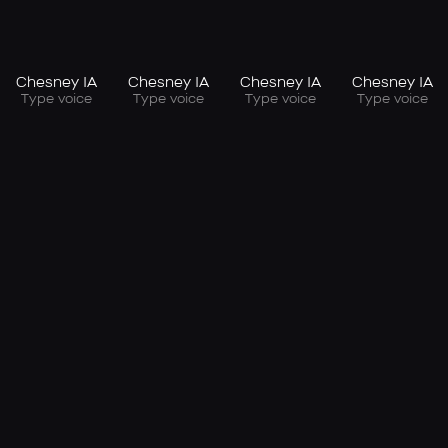
Chesney IA
Chesney IA
Chesney IA
Chesney IA
Type voice
Type voice
Type voice
Type voice