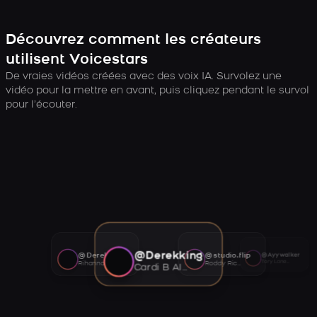
Découvrez comment les créateurs
utilisent Voicestars
De vraies vidéos créées avec des voix IA. Survolez une
vidéo pour la mettre en avant, puis cliquez pendant le survol
pour l’écouter.
@Derekking
@Derekking
@studio.flip
@Ayywalker
Tory Lanez AI voice
Rihanna AI voice
Roddy Ricch AI voice
Cardi B AI voice