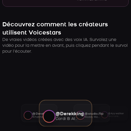
Découvrez comment les créateurs
utilisent Voicestars
De vraies vidéos créées avec des voix IA. Survolez une
vidéo pour la mettre en avant, puis cliquez pendant le survol
pour l’écouter.
@Derekking
@Derekking
@studio.flip
@Ayywalker
Tory Lanez AI voice
Rihanna AI voice
Roddy Ricch AI voice
Cardi B AI voice