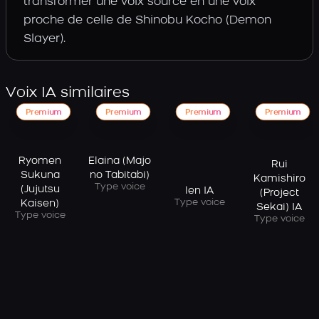
transformer une voix source en une voix
proche de celle de Shinobu Kocho (Demon
Slayer).
Voix IA similaires
Premium
Premium
Premium
Premium
Elaina (Majo
Ryomen
Rui
no Tabitabi)
Sukuna
Kamishiro
Type voice
(Jujutsu
len IA
(Project
Type voice
Kaisen)
Sekai) IA
Type voice
Type voice