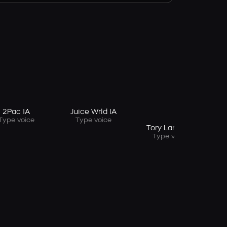
T
2Pac IA
Juice Wrld IA
Type voice
Type voice
Tory Lanez IA
Type voice