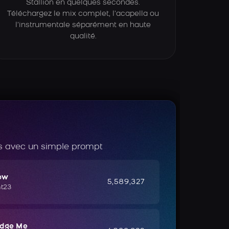
Stallion en quelques secondes.
Téléchargez le mix complet, l’acapella ou
l’instrumentale séparément en haute
qualité.
 avec un simple prompt
ow
5,589,327
ht23
udge Me