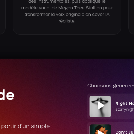
des instrumentales, puis applique le
modèle vocal de Megan Thee Stallion pour
transformer la voix originale en cover IA
réaliste.
Chansons générées
de
Right N
starrynig
partir d’un simple
Don't J