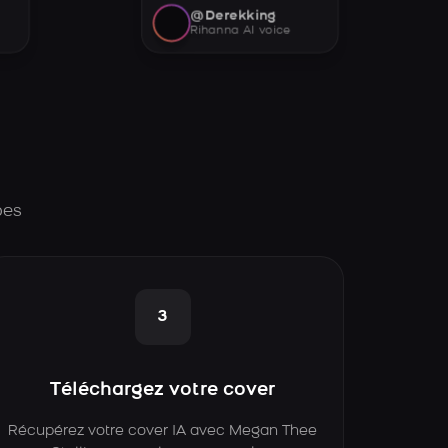
@Derekking
Rihanna AI voice
pes
3
Téléchargez votre cover
Récupérez votre cover IA avec Megan Thee