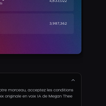
4,833,022
ts
e
3,987,362
votre morceau, acceptez les conditions
voix originale en voix IA de Megan Thee