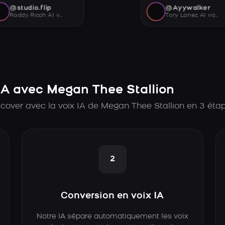
@studio.flip
@Ayywalker
Roddy Ricch AI voice
Tory Lanez AI voice
A avec Megan Thee Stallion
cover avec la voix IA de Megan Thee Stallion en 3 éta
2
Conversion en voix IA
Notre IA sépare automatiquement les voix