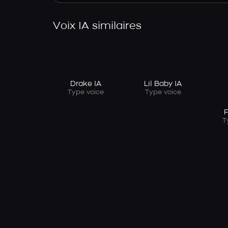
Voix IA similaires
Drake IA
Lil Baby IA
Type voice
Type voice
F
T