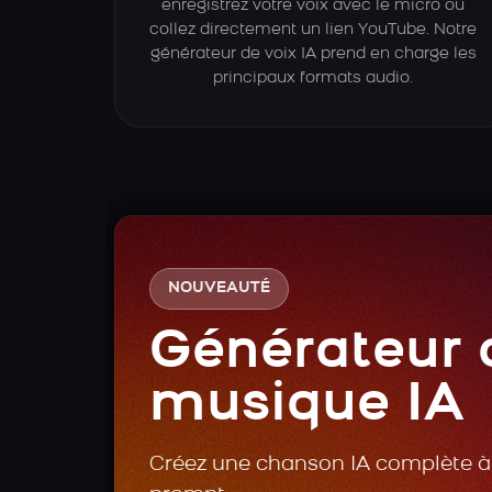
enregistrez votre voix avec le micro ou
collez directement un lien YouTube. Notre
générateur de voix IA prend en charge les
principaux formats audio.
NOUVEAUTÉ
Générateur 
musique IA
Créez une chanson IA complète à 