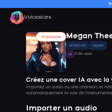
✨
Voicestars
Megan Thee 
Premium
american
rapper
21.8k uses
Créez une cover IA avec la
Importez un audio ou une chanson, et notr
automatiquement la voix de l’instrumental
Importer un audio