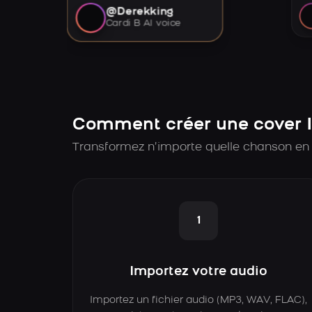
@Derekking
Cardi B AI voice
Comment créer une cover I
Transformez n’importe quelle chanson en 
1
Importez votre audio
Importez un fichier audio (MP3, WAV, FLAC),