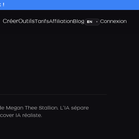
 !
Créer
Outils
Langue
Tarifs
Affiliation
Blog
Connexion
▾
de Megan Thee Stallion. L’IA sépare
over IA réaliste.