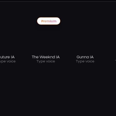
Premium
uture IA
The Weeknd IA
Gunna IA
ype voice
Type voice
Type voice