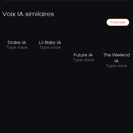
Voix IA similaires
Premium
Drake IA
Lil Baby IA
Type voice
Type voice
Future IA
The Weeknd
Type voice
IA
Type voice