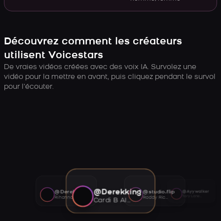
Découvrez comment les créateurs
utilisent Voicestars
De vraies vidéos créées avec des voix IA. Survolez une
vidéo pour la mettre en avant, puis cliquez pendant le survol
pour l’écouter.
@Derekking
@Derekking
@studio.flip
@Ayywalker
Tory Lanez AI voice
Rihanna AI voice
Roddy Ricch AI voice
Cardi B AI voice