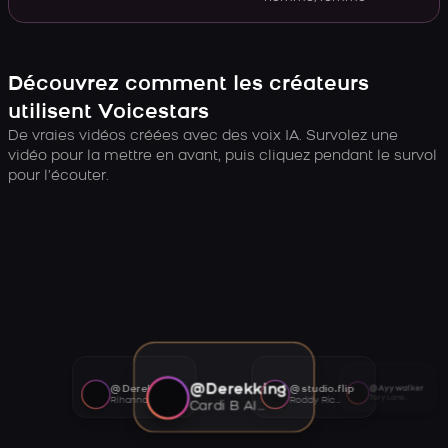
Découvrez comment les créateurs
utilisent Voicestars
De vraies vidéos créées avec des voix IA. Survolez une
vidéo pour la mettre en avant, puis cliquez pendant le survol
pour l’écouter.
@Derekking
@Derekking
@studio.flip
@Ayywalker
Tory Lanez AI voice
Rihanna AI voice
Roddy Ricch AI voice
Cardi B AI voice