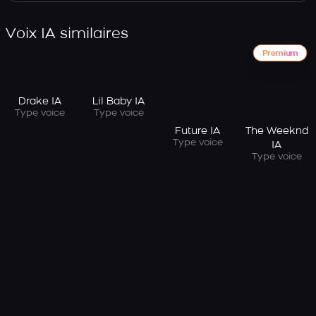
Voix IA similaires
Premium
Drake IA
Lil Baby IA
Type voice
Type voice
Future IA
The Weeknd
Type voice
IA
Type voice