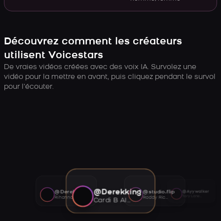
Découvrez comment les créateurs
utilisent Voicestars
De vraies vidéos créées avec des voix IA. Survolez une
vidéo pour la mettre en avant, puis cliquez pendant le survol
pour l’écouter.
@Derekking
@Derekking
@studio.flip
@Ayywalker
Tory Lanez AI voice
Rihanna AI voice
Roddy Ricch AI voice
Cardi B AI voice