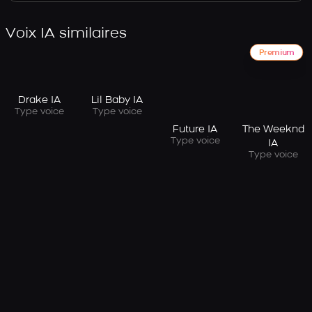
Voix IA similaires
Premium
Drake IA
Lil Baby IA
Type voice
Type voice
Future IA
The Weeknd
Type voice
IA
Type voice