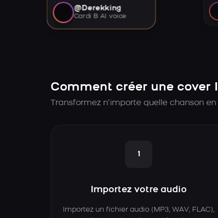
@Derekking
Cardi B AI voice
Comment créer une cover I
Transformez n’importe quelle chanson en c
1
Importez votre audio
Importez un fichier audio (MP3, WAV, FLAC),