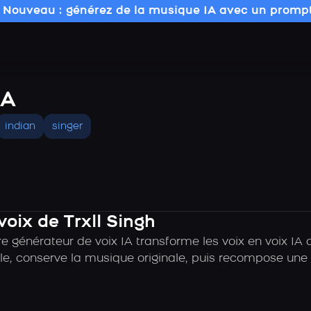
 Nouveau : générez de la musique IA avec un prompt
IA
indian
singer
voix de Trxll Singh
 générateur de voix IA transforme les voix en voix IA d
e, conserve la musique originale, puis recompose une c