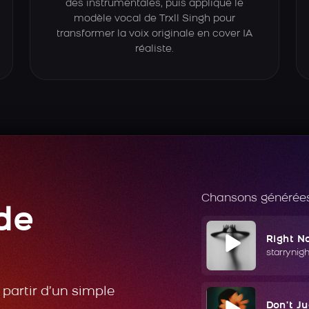
des instrumentales, puis applique le
modèle vocal de Trxll Singh pour
transformer la voix originale en cover IA
réaliste.
Chansons générées
de
Right N
starrynig
partir d’un simple
Don't J