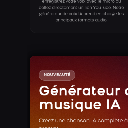
enregistrez votre voix avec le micro ou
collez directement un lien YouTube. Notre
générateur de voix IA prend en charge les
principaux formats audio.
NOUVEAUTÉ
Générateur 
musique IA
Créez une chanson IA complète à 