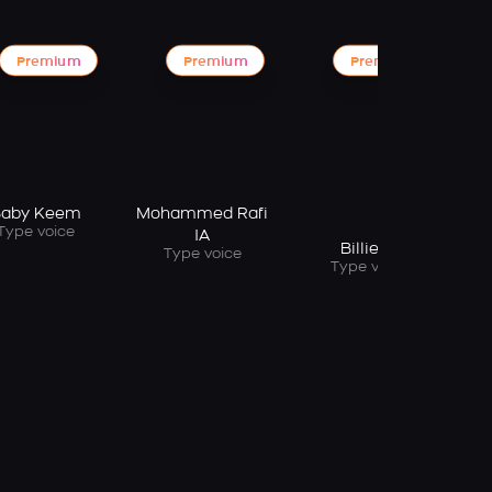
Premium
Premium
Premium
Ni
aby Keem
Mohammed Rafi
Type voice
IA
Billie IA
Type voice
Type voice