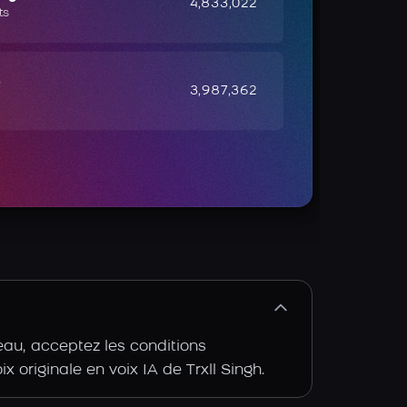
4,833,022
ts
e
3,987,362
eau, acceptez les conditions
ix originale en voix IA de Trxll Singh.