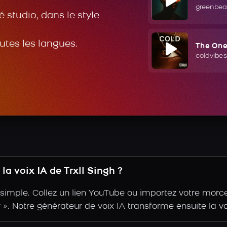
greenbea
 studio, dans le style
outes les langues.
The On
coldvibes
a voix IA de Trxll Singh ?
t simple. Collez un lien YouTube ou importez votre morc
ir ». Notre générateur de voix IA transforme ensuite la vo