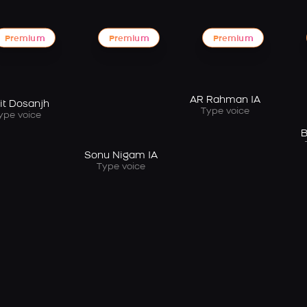
Premium
Premium
Premium
AR Rahman IA
jit Dosanjh
Type voice
ype voice
B
Sonu Nigam IA
Type voice