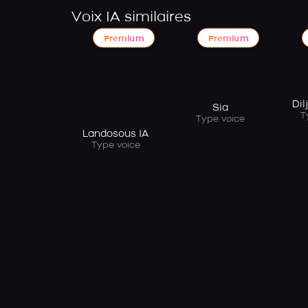
Voix IA similaires
Premium
Premium
Dil
Sia
T
Type voice
Landosous IA
Type voice