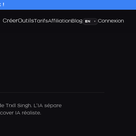
 !
Créer
Outils
Langue
Tarifs
Affiliation
Blog
Connexion
▾
e Trxll Singh. L’IA sépare
over IA réaliste.