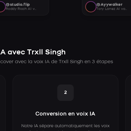
@studio.flip
@Ayywalker
Roddy Ricch AI voice
Tory Lanez AI voice
A avec Trxll Singh
over avec la voix IA de Trxll Singh en 3 étapes
2
Conversion en voix IA
Notre IA sépare automatiquement les voix