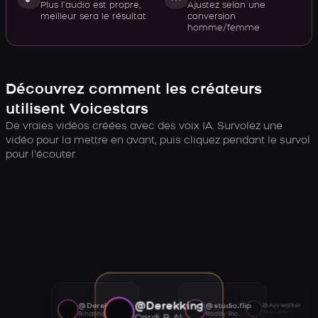
Plus l’audio est propre,
Ajustez selon une
meilleur sera le résultat
conversion
homme/femme
Découvrez comment les créateurs
utilisent Voicestars
De vraies vidéos créées avec des voix IA. Survolez une
vidéo pour la mettre en avant, puis cliquez pendant le survol
pour l’écouter.
@Derekking
@Derekking
@studio.flip
@Ayywalker
Tory Lanez AI voice
Rihanna AI voice
Roddy Ricch AI voice