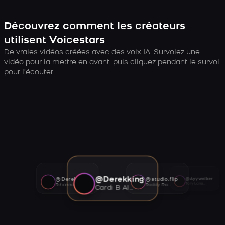
Découvrez comment les créateurs
utilisent Voicestars
De vraies vidéos créées avec des voix IA. Survolez une
vidéo pour la mettre en avant, puis cliquez pendant le survol
pour l’écouter.
@Derekking
@Derekking
@studio.flip
@Ayywalker
Tory Lanez AI voice
Rihanna AI voice
Roddy Ricch AI voice
Cardi B AI voice