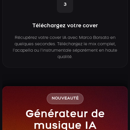
3
Téléchargez votre cover
Récupérez votre cover IA avec Marco Borsato en
quelques secondes. Téléchargez le mix complet,
l’acapella ou l’instrumentale séparément en haute
qualité.
NOUVEAUTÉ
Générateur de
musique IA