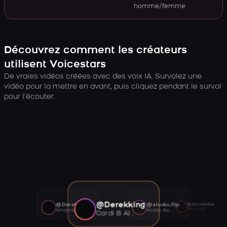
homme/femme
Découvrez comment les créateurs
utilisent Voicestars
De vraies vidéos créées avec des voix IA. Survolez une
vidéo pour la mettre en avant, puis cliquez pendant le survol
pour l’écouter.
@Derekking
@Derekking
@studio.flip
@Ayywalker
Tory Lanez AI voice
Rihanna AI voice
Roddy Ricch AI voice
Cardi B AI voice