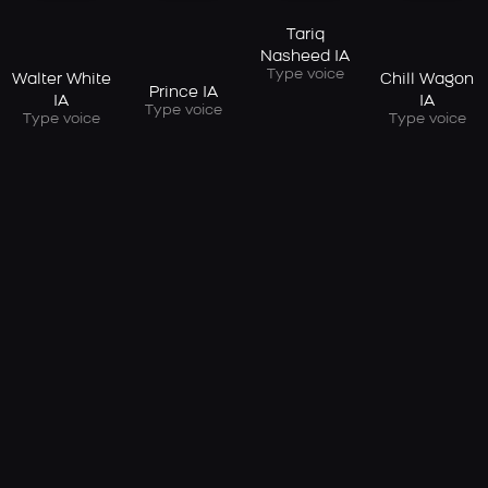
Tariq
Nasheed IA
Type voice
Walter White
Chill Wagon
Prince IA
IA
IA
Type voice
Type voice
Type voice