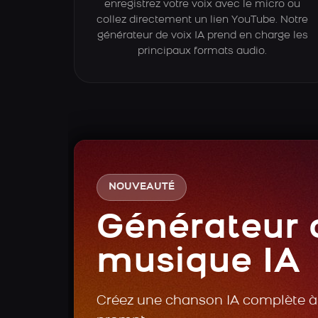
enregistrez votre voix avec le micro ou
collez directement un lien YouTube. Notre
générateur de voix IA prend en charge les
principaux formats audio.
NOUVEAUTÉ
Générateur 
musique IA
Créez une chanson IA complète à 