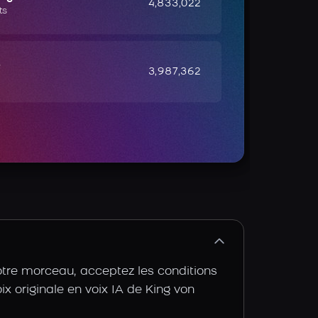
4,833,022
ts
e
3,987,362
otre morceau, acceptez les conditions
oix originale en voix IA de King von