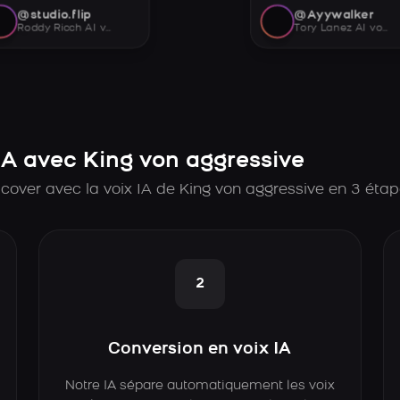
@studio.flip
@Ayywalker
Roddy Ricch AI voice
Tory Lanez AI voice
A avec King von aggressive
cover avec la voix IA de King von aggressive en 3 éta
2
Conversion en voix IA
Notre IA sépare automatiquement les voix