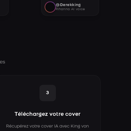
@Derekking
Rihanna AI voice
pes
3
Téléchargez votre cover
Récupérez votre cover IA avec King von