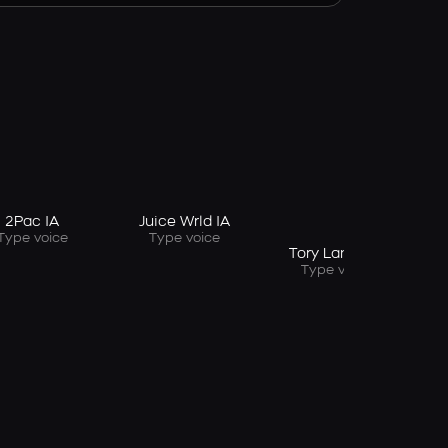
T
2Pac IA
Juice Wrld IA
Type voice
Type voice
Tory Lanez IA
Type voice