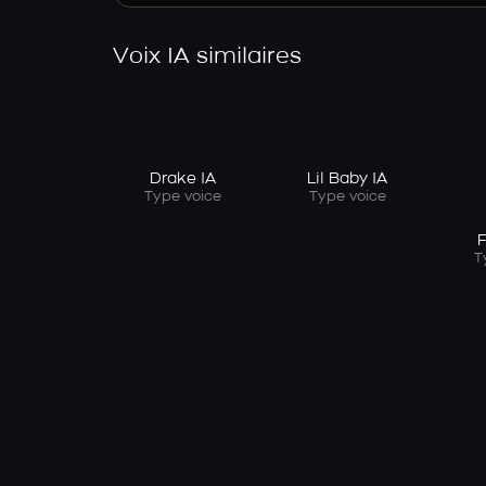
Voix IA similaires
Drake IA
Lil Baby IA
Type voice
Type voice
F
T