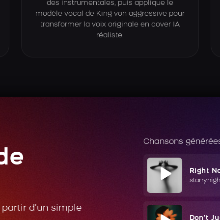
des instrumentales, puis applique le
modèle vocal de King von aggressive pour
transformer la voix originale en cover IA
réaliste.
Chansons générées
de
Right N
starrynig
partir d’un simple
Don't J