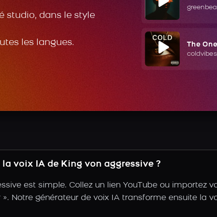
greenbea
 studio, dans le style
outes les langues.
The On
coldvibes
la voix IA de King von aggressive ?
ssive est simple. Collez un lien YouTube ou importez v
ir ». Notre générateur de voix IA transforme ensuite la v