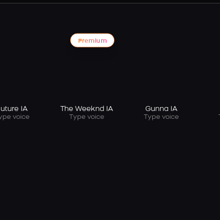
Premium
uture IA
The Weeknd IA
Gunna IA
ype voice
Type voice
Type voice