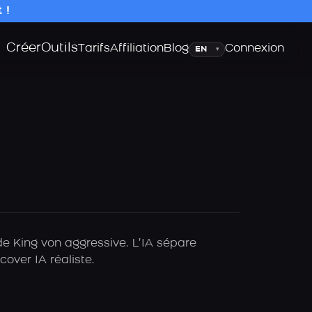
 !
Créer
Outils
Langue
Tarifs
Affiliation
Blog
Connexion
▾
de King von aggressive. L’IA sépare
over IA réaliste.