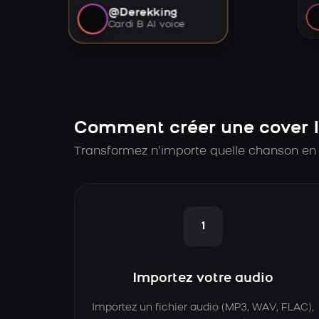
@Derekking
Cardi B AI voice
Comment créer une cover I
Transformez n’importe quelle chanson en 
1
Importez votre audio
Importez un fichier audio (MP3, WAV, FLAC),